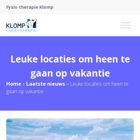
Fysio therapie Klomp
Leuke locaties om heen te
gaan op vakantie
Home
»
Laatste nieuws
»
Leuke locaties om heen te
gaan op vakantie